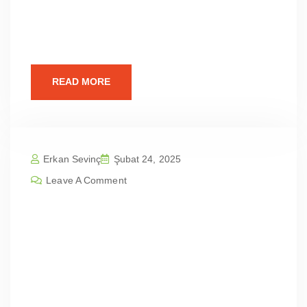
Web Sitesi Tasarım Fiyatları Web
Tasarımının Önemi Günümüzün dijital
dünyasında, profesyonel
READ MORE
Erkan Sevinç
Şubat 24, 2025
Leave A Comment
Balıkesir Karesi Karesi Kızpınar Ma
h | Profesyonel Web Sitesi Tasarım
Fiyatları
İçindekilerBalıkesir Karesi Kızpınar Mah |
Profesyonel Web Sitesi Tasarım