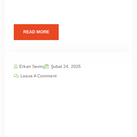
Tasarımının Önemi Günümüzün dijital
dünyasında, profesyonel
READ MORE
Erkan Sevinç
Şubat 24, 2025
Leave A Comment
Balıkesir Karesi Karesi Kamçıllı Mah
| Profesyonel Web Sitesi Tasarım Fi
yatları
İçindekilerBalıkesir Karesi Karesi Kamçıllı
Mah | Profesyonel Web Sitesi Tasarım