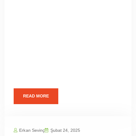
FiyatlarıWeb Tasarımının ÖnemiSEO Dostu
Web TasarımıEntegresis Web Tasarım
AjansıWeb Tasarım
HizmetlerimizFiyatlarımızVaka
ÇalışmalarıGüncel İstatistiklerPratik
BilgilerBize UlaşınBalıkesir Karesi Kızpınar
Mah | Profesyonel Web Sitesi Tasarım
Fiyatları Web Tasarımının Önemi
Günümüzün dijital dünyasında, profesyonel
bir
READ MORE
Erkan Sevinç
Şubat 24, 2025