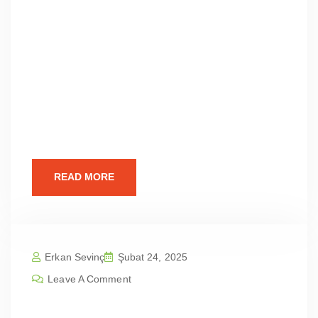
FiyatlarıWeb Tasarımının ÖnemiSEO Dostu
Web TasarımıEntegresis Web Tasarım
AjansıWeb Tasarım FiyatlarımızVaka
ÇalışmasıGüncel İstatistiklerPratik
BilgilerBize UlaşınBalıkesir Karesi Karesi
Kamçıllı Mah | Profesyonel Web Sitesi
Tasarım Fiyatları Web Tasarımının Önemi
Günümüzün dijital dünyasında,
READ MORE
Erkan Sevinç
Şubat 24, 2025
Leave A Comment
Balıkesir Karesi Karesi Kalaycılar M