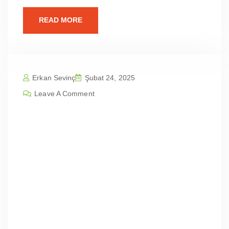
READ MORE
Erkan Sevinç
Şubat 24, 2025
Leave A Comment
Balıkesir Karesi Karesi Kavaklı Mah
| Profesyonel Web Sitesi Tasarım Fi
yatları
İçindekilerBalıkesir Karesi Karesi Kavaklı Mah
| Profesyonel Web Sitesi Tasarım
FiyatlarıWeb Tasarımının ÖnemiSEO Dostu
Web TasarımıEntegresis Web Tasarım
AjansıWeb Tasarım HizmetlerimizVaka