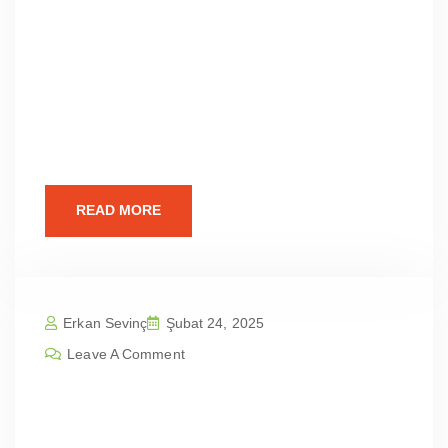
ÇalışmasıGüncel
İstatistiklerFiyatlandırmaBize UlaşınBalıkesir
Karesi Karesi Kavaklı Mah | Profesyonel Web
Sitesi Tasarım Fiyatları Web Tasarımının
Önemi Günümüzün dijital dünyasında,
profesyonel
READ MORE
Erkan Sevinç
Şubat 24, 2025
Leave A Comment
Balıkesir Karesi Karesi Karesi Mah |
Profesyonel Web Sitesi Tasarım Fiy