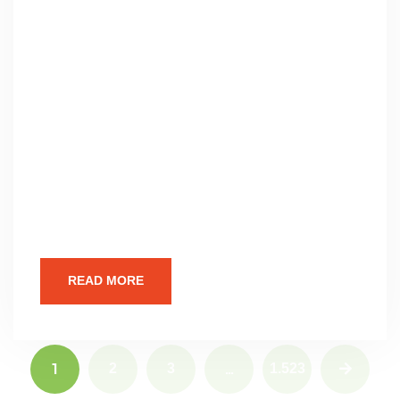
Profesyonel Web Sitesi Tasarım
FiyatlarıWeb Tasarımının ÖnemiSEO Dostu
Web TasarımıEntegresis Web Tasarım
AjansıWeb Tasarım
HizmetlerimizFiyatlandırmaVaka
ÇalışmalarıGüncel İstatistiklerPratik
BilgilerBize UlaşınBalıkesir Karesi Karesi
İbirler Mah | Profesyonel Web Sitesi Tasarım
Fiyatları Web Tasarımının Önemi
Günümüzün dijital dünyasında,
READ MORE
1
…
2
3
1.523