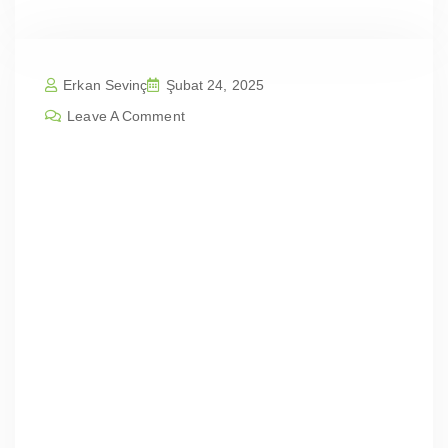
Erkan Sevinç
Şubat 24, 2025
Leave A Comment
Balıkesir Karesi Karesi Kabakdere
Mah | Profesyonel Web Sitesi Tasarı
m Fiyatları
İçindekilerBalıkesir Karesi Karesi Kabakdere
Mah | Profesyonel Web Sitesi Tasarım
FiyatlarıWeb Tasarımının ÖnemiSEO Dostu
Web TasarımıEntegresis Web Tasarım
AjansıWeb Tasarım HizmetlerimizVaka
ÇalışmasıGüncel
İstatistiklerFiyatlandırmaBize UlaşınBalıkesir