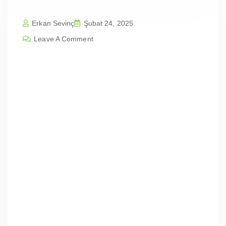
Erkan Sevinç
Şubat 24, 2025
Leave A Comment
Balıkesir Karesi Karesi Karaoğlan M
ah | Profesyonel Web Sitesi Tasarım
Fiyatları
İçindekilerBalıkesir Karesi Karesi Karaoğlan
Mah | Profesyonel Web Sitesi Tasarım
FiyatlarıWeb Tasarımının ÖnemiSEO Dostu
Web TasarımıEntegresis Web Tasarım
AjansıWeb Tasarımında Önemli NoktalarVaka
ÇalışmasıGüncel
İstatistiklerFiyatlandırmaSonuçBalıkesir
Karesi Karesi Karaoğlan Mah | Profesyonel
Web Sitesi Tasarım Fiyatları Web