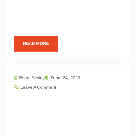
Karesi Karesi Kabakdere Mah | Profesyonel
Web Sitesi Tasarım Fiyatları Web
Tasarımının Önemi Günümüzün dijital
dünyasında, profesyonel
READ MORE
Erkan Sevinç
Şubat 24, 2025
Leave A Comment
Balıkesir Karesi Karesi İbirler Mah |
Profesyonel Web Sitesi Tasarım Fiy
atları
İçindekilerBalıkesir Karesi Karesi İbirler Mah |