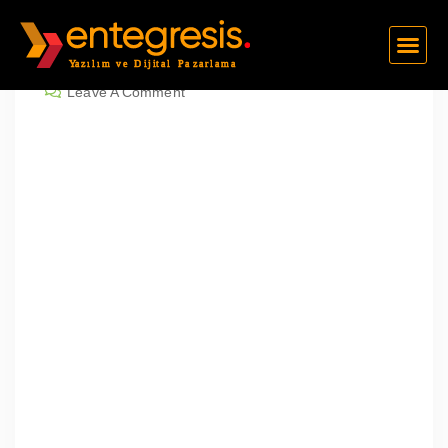
Erkan Sevinç
Şubat 24, 2025
Leave A Comment
Balıkesir Karesi Karesi Kocaavşar
Mah | Profesyonel Web Sitesi Tasarı
m Fiyatları
İçindekilerBalıkesir Karesi Karesi Kocaavşar
Mah | Profesyonel Web Sitesi Tasarım
FiyatlarıWeb Tasarımının ÖnemiSEO Dostu
Web TasarımıEntegresis Web Tasarım
AjansıWeb Tasarımında Önemli NoktalarVaka
ÇalışmasıGüncel
İstatistiklerFiyatlandırmaSonuçBalıkesir
Karesi Karesi Kocaavşar Mah | Profesyonel