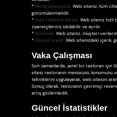
*
Mobil Uyumluluk:
Web siteniz, tüm ciha
görüntülenmelidir.
*
Hızlı Yükleme Süresi:
Web siteniz hızlı b
ziyaretçileriniz sıkılabilir ve ayrılır.
*
Güvenlik:
Web siteniz, müşteri verilerin
*
Güncel İçerik:
Web sitenizdeki içerik, gü
Vaka Çalışması
Son zamanlarda, yerel bir restoran için S
sitesi, restoranın menüsünü, konumunu ve 
tekniklerini uygulayarak, web sitesini ara
Sonuç olarak, restoranın çevrimiçi rezerv
artış gözlemledik.
Güncel İstatistikler