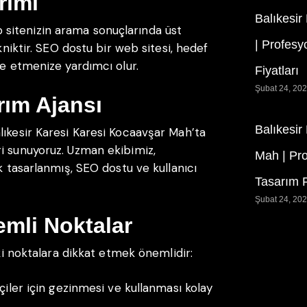
rımı
Balıkesir
sitenizin arama sonuçlarında üst
| Profesy
kniktir. SEO dostu bir web sitesi, hedef
de etmenize yardımcı olur.
Fiyatları
Şubat 24, 20
rım Ajansı
Balıkesir
lıkesir Karesi Karesi Kocaavşar Mah’ta
i sunuyoruz. Uzman ekibimiz,
Mah | Pr
k tasarlanmış, SEO dostu ve kullanıcı
Tasarım F
Şubat 24, 20
mli Noktalar
aki noktalara dikkat etmek önemlidir:
çiler için gezinmesi ve kullanması kolay