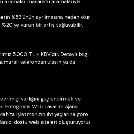
an aramalar masaüstü aramalarıyla
ilerin %53’ünün ayrılmasına neden olur.
 %20’ye varan bir artış sağlayabilir.
rımız 5.000 TL + KDV’dir. Detaylı bilgi
umaralı telefondan ulaşın ya da
çevrimiçi varlığını güçlendirmek ve
ir. Entegresis Web Tasarım Ajansı
Mah’ta işletmenizin ihtiyaçlarına göre
lanıcı dostu web siteleri oluşturuyoruz.