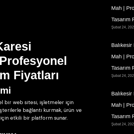
Mah | Pr
Tasarım F
Şubat 24, 20
Karesi
Balıkesir
Mah | Pr
Profesyonel
Tasarım F
m Fiyatları
Şubat 24, 20
emi
Balıkesir
 bir web sitesi, işletmeler için
Mah | Pr
şterilerle bağlantı kurmak, ürün ve
Tasarım F
çin etkili bir platform sunar.
Şubat 24, 20