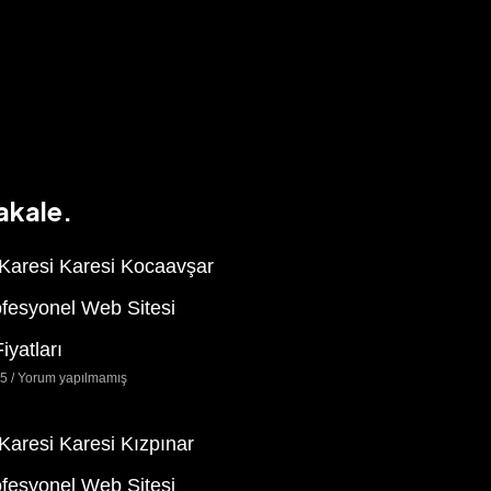
akale.
 Karesi Karesi Kocaavşar
ofesyonel Web Sitesi
iyatları
25
Yorum yapılmamış
 Karesi Karesi Kızpınar
ofesyonel Web Sitesi