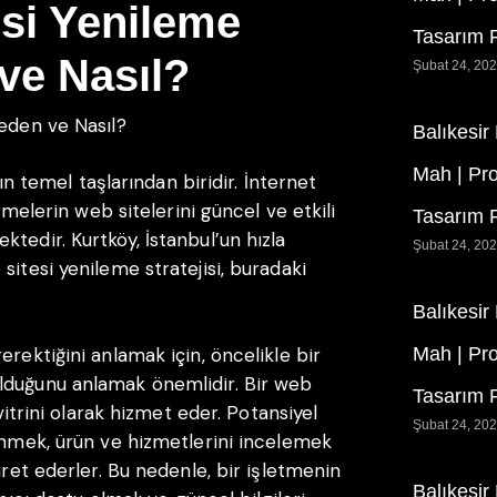
si Yenileme
Tasarım F
 ve Nasıl?
Şubat 24, 20
Neden ve Nasıl?
Balıkesir
Mah | Pr
nın temel taşlarından biridir. İnternet
etmelerin web sitelerini güncel ve etkili
Tasarım F
tedir. Kurtköy, İstanbul’un hızla
Şubat 24, 20
sitesi yenileme stratejisi, buradaki
Balıkesir
erektiğini anlamak için, öncelikle bir
Mah | Pr
lduğunu anlamak önemlidir. Bir web
Tasarım F
 vitrini olarak hizmet eder. Potansiyel
Şubat 24, 20
dinmek, ürün ve hizmetlerini incelemek
aret ederler. Bu nedenle, bir işletmenin
Balıkesir