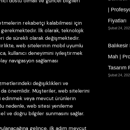
nıcı dostu olmalı ve güncel bilgileri
| Profesy
Fiyatları
letmelerin rekabetçi kalabilmesi için
Şubat 24, 20
 gerekmektedir. İlk olarak, teknolojik
ri de sürekli olarak değişmektedir.
irlikte, web sitelerinin mobil uyumlu
Balıkesir
a, kullanıcı deneyimini iyileştirmek
Mah | Pr
kolay navigasyon sağlaması
Tasarım F
Şubat 24, 20
zmetlerindeki değişiklikleri ve
a önemlidir. Müşteriler, web sitelerini
gi edinmek veya mevcut ürünlerin
. Bu nedenle, web sitesi yenileme
cel ve doğru bilgiler sunmasını sağlar.
ygulanacağına gelince, ilk adım mevcut