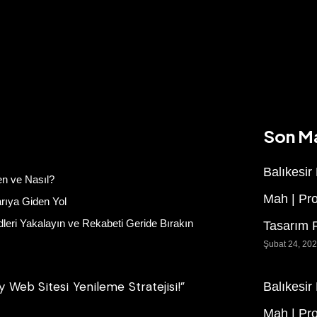
Son M
Balıkesir
en ve Nasıl?
Mah | Pr
arıya Giden Yol
dleri Yakalayın ve Rekabeti Geride Bırakın
Tasarım F
Şubat 24, 20
y Web Sitesi Yenileme Stratejisi!”
Balıkesir
Mah | Pr