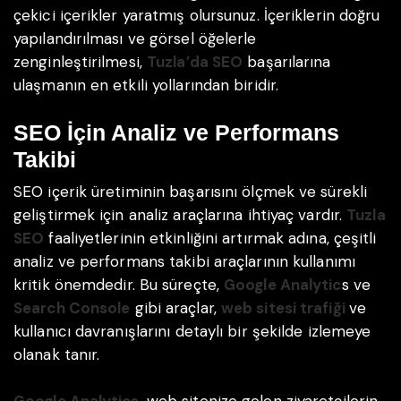
çekici içerikler yaratmış olursunuz. İçeriklerin doğru
yapılandırılması ve görsel öğelerle
zenginleştirilmesi,
Tuzla’da SEO
başarılarına
ulaşmanın en etkili yollarından biridir.
SEO İçin Analiz ve Performans
Takibi
SEO içerik üretiminin başarısını ölçmek ve sürekli
geliştirmek için analiz araçlarına ihtiyaç vardır.
Tuzla
SEO
faaliyetlerinin etkinliğini artırmak adına, çeşitli
analiz ve performans takibi araçlarının kullanımı
kritik önemdedir. Bu süreçte,
Google Analytic
s ve
Search Console
gibi araçlar,
web sitesi trafiği
ve
kullanıcı davranışlarını detaylı bir şekilde izlemeye
olanak tanır.
Google Analytics
, web sitenize gelen ziyaretçilerin