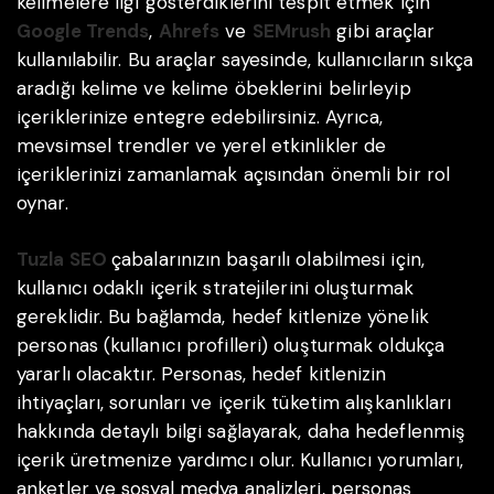
kelimelere ilgi gösterdiklerini tespit etmek için
Google Trends
,
Ahrefs
ve
SEMrush
gibi araçlar
kullanılabilir. Bu araçlar sayesinde, kullanıcıların sıkça
aradığı kelime ve kelime öbeklerini belirleyip
içeriklerinize entegre edebilirsiniz. Ayrıca,
mevsimsel trendler ve yerel etkinlikler de
içeriklerinizi zamanlamak açısından önemli bir rol
oynar.
Tuzla SEO
çabalarınızın başarılı olabilmesi için,
kullanıcı odaklı içerik stratejilerini oluşturmak
gereklidir. Bu bağlamda, hedef kitlenize yönelik
personas (kullanıcı profilleri) oluşturmak oldukça
yararlı olacaktır. Personas, hedef kitlenizin
ihtiyaçları, sorunları ve içerik tüketim alışkanlıkları
hakkında detaylı bilgi sağlayarak, daha hedeflenmiş
içerik üretmenize yardımcı olur. Kullanıcı yorumları,
anketler ve sosyal medya analizleri, personas