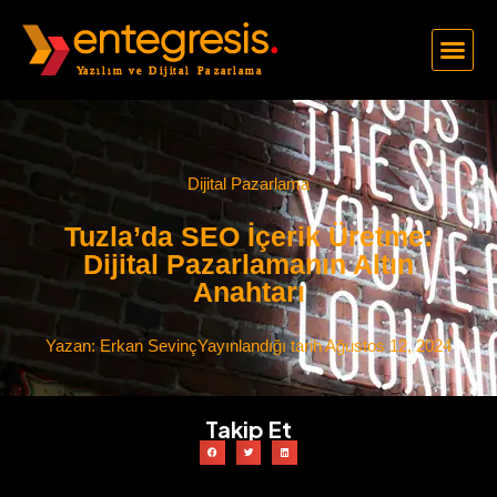
Dijital Pazarlama
Tuzla’da SEO İçerik Üretme:
Dijital Pazarlamanın Altın
Anahtarı
Yazan:
Erkan Sevinç
Yayınlandığı tarih
Ağustos 12, 2024
Takip Et