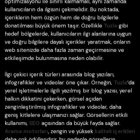
optimizasyonu ile sınırlı kalmamalı, aynı zamanda
kullanıcıların da ilgisini çekmelidir. Bu noktada,
içeriklerin hem özgün hem de doğru bilgilerle
donatılması büyük önem taşır. Özellikle
Tuzla
gibi
hedef bölgelerde, kullanıcıların ilgi alanlarına uygun
ve doğru bilgilere dayalı içerikler yaratmak, onların
web sitenizde daha fazla zaman geçirmesine ve
etkileşimde bulunmasına neden olabilir.
İlgi çekici içerik türleri arasında blog yazıları,
infografikler ve videolar öne çıkar. Örneğin,
Tuzla
‘da
yerel işletmelerle ilgili yazılmış bir blog yazısı, yerel
halkın dikkatini çekerken, görsel açıdan
zenginleştirilmiş infografikler ve videolar, daha
geniş kitlelere ulaşmanızı sağlar. Görsellerin etkili
kullanımı,
SEO
açısından da büyük fayda sağlar.
Arama motorları
, zengin ve yüksek
kaliteli içerikleri
daha çok ödüllendirir, bu nedenle görsellerin