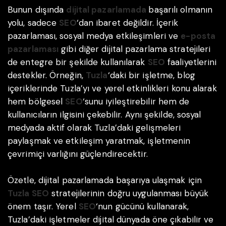
Bunun dışında
dijital pazarlamada
başarılı olmanın
yolu, sadece
SEO
‘dan ibaret değildir. İçerik
pazarlaması, sosyal medya etkileşimleri ve
e-posta
pazarlaması
gibi diğer dijital pazarlama stratejileri
de entegre bir şekilde kullanılarak
SEO
faaliyetlerini
destekler. Örneğin,
Tuzla
‘daki bir işletme, blog
içeriklerinde Tuzla’yı ve yerel etkinlikleri konu alarak
hem bölgesel
SEO
‘sunu iyileştirebilir hem de
kullanıcıların ilgisini çekebilir. Aynı şekilde, sosyal
medyada aktif olarak Tuzla’daki gelişmeleri
paylaşmak ve etkileşim yaratmak, işletmenin
çevrimiçi varlığını güçlendirecektir.
Özetle, dijital pazarlamada başarıya ulaşmak için
Tuzla SEO
stratejilerinin doğru uygulanması büyük
önem taşır. Yerel
SEO
‘nun gücünü kullanarak,
Tuzla’daki işletmeler dijital dünyada öne çıkabilir ve