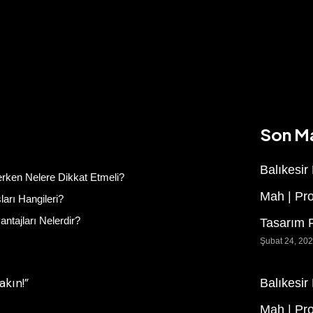
Son M
Balıkesir
rken Nelere Dikkat Etmeli?
Mah | Pr
arı Hangileri?
ntajları Nelerdir?
Tasarım F
Şubat 24, 20
akın!”
Balıkesir
Mah | Pr