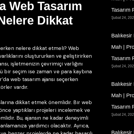
da Web Tasarım
Tasarım F
Nelere Dikkat
Şubat 24, 20
Balıkesir
Mah | Pr
çerken nelere dikkat etmeli? Web
varlıklarını oluştururken ve geliştirirken
Tasarım F
nsı, işletmenizin çevrimiçi varlığını
Şubat 24, 20
tü bir seçim ise zaman ve para kaybına
ar’da web tasarım ajansı seçerken
Balıkesir
rler vardır.
Mah | Pr
slarına dikkat etmek önemlidir. Bir web
Tasarım F
önce yaptıkları projeleri incelemek ve
Şubat 24, 20
mlidir. Bu, ajansın ne kadar deneyimli
ı anlamanıza yardımcı olacaktır. Ayrıca,
Balıkesir
 ve benzer projelerde ne kadar başarılı