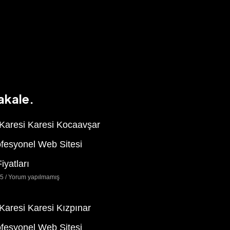
akale.
 Karesi Karesi Kocaavşar
ofesyonel Web Sitesi
iyatları
25
Yorum yapılmamış
 Karesi Karesi Kızpınar
ofesyonel Web Sitesi