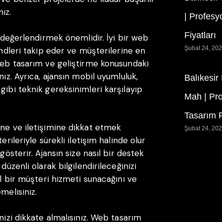
ız.
| Profesy
Fiyatları
i değerlendirmek önemlidir. İyi bir web
Şubat 24, 20
endleri takip eder ve müşterilerine en
 web tasarım ve geliştirme konusundaki
nız. Ayrıca, ajansın mobil uyumluluk,
Balıkesir
gibi teknik gereksinimleri karşılayıp
Mah | Pr
Tasarım F
ine ve iletişimine dikkat etmek
Şubat 24, 20
erileriyle sürekli iletişim halinde olur
gösterir. Ajansın size nasıl bir destek
düzenli olarak bilgilendirileceğinizi
ıl bir müşteri hizmeti sunacağını ve
melisiniz.
nizi dikkate almalısınız. Web tasarım