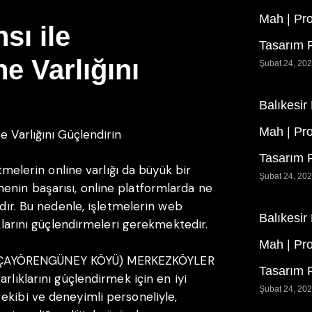
Mah | Pr
sı ile
Tasarım F
ne Varlığını
Şubat 24, 20
Balıkesir
Mah | Pr
e Varlığını Güçlendirin
Tasarım F
etmelerin online varlığı da büyük bir
Şubat 24, 20
enin başarısı, online platformlarda ne
ıdır. Bu nedenle, işletmelerin web
Balıkesir
ıklarını güçlendirmeleri gerekmektedir.
Mah | Pr
(ÇAYÖRENGÜNEY KÖYÜ) MERKEZKÖYLER
Tasarım F
rlıklarını güçlendirmek için en iyi
Şubat 24, 20
ekibi ve deneyimli personeliyle,