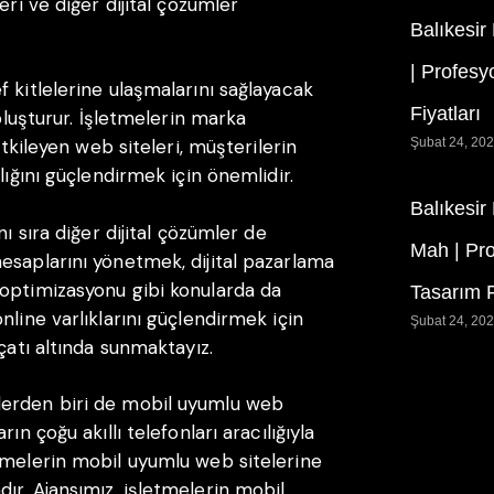
eri ve diğer dijital çözümler
Balıkesir
| Profesy
 kitlelerine ulaşmalarını sağlayacak
Fiyatları
 oluşturur. İşletmelerin marka
etkileyen web siteleri, müşterilerin
Şubat 24, 20
lığını güçlendirmek için önemlidir.
Balıkesir
ı sıra diğer dijital çözümler de
Mah | Pr
esaplarını yönetmek, dijital pazarlama
 optimizasyonu gibi konularda da
Tasarım F
nline varlıklarını güçlendirmek için
Şubat 24, 20
çatı altında sunmaktayız.
lerden biri de mobil uyumlu web
ın çoğu akıllı telefonları aracılığıyla
tmelerin mobil uyumlu web sitelerine
ır. Ajansımız, işletmelerin mobil