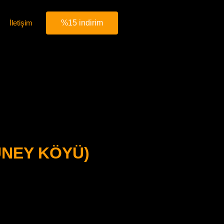
İletişim
%15 indirim
ÜNEY KÖYÜ)