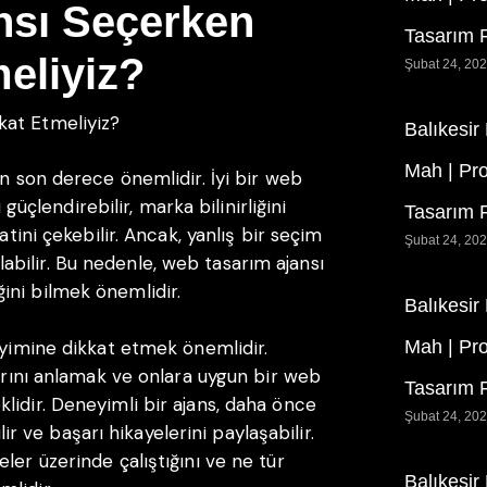
nsı Seçerken
Tasarım F
eliyiz?
Şubat 24, 20
kat Etmeliyiz?
Balıkesir
Mah | Pr
in son derece önemlidir. İyi bir web
ı güçlendirebilir, marka bilinirliğini
Tasarım F
atini çekebilir. Ancak, yanlış bir seçim
Şubat 24, 20
bilir. Bu nedenle, web tasarım ajansı
ini bilmek önemlidir.
Balıkesir
eyimine dikkat etmek önemlidir.
Mah | Pr
larını anlamak ve onlara uygun bir web
Tasarım F
lidir. Deneyimli bir ajans, daha önce
Şubat 24, 20
ilir ve başarı hikayelerini paylaşabilir.
ler üzerinde çalıştığını ve ne tür
Balıkesir