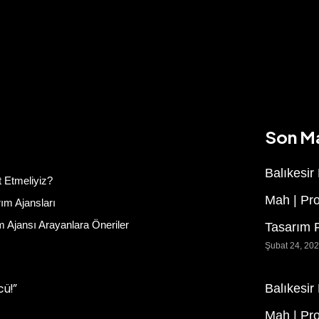
Son M
Balıkesir
 Etmeliyiz?
Mah | Pr
ım Ajansları
 Ajansı Arayanlara Öneriler
Tasarım F
Şubat 24, 20
ü!”
Balıkesir
Mah | Pr