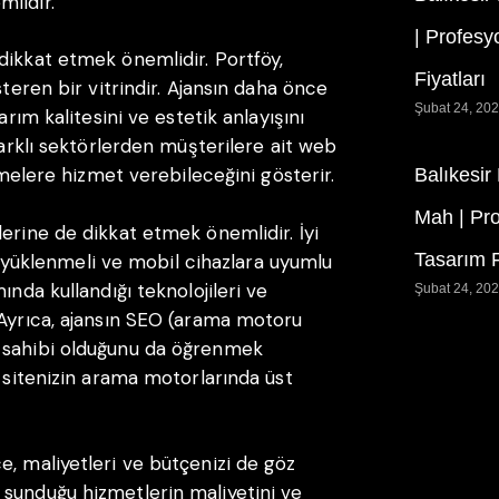
lidir.
| Profesy
dikkat etmek önemlidir. Portföy,
Fiyatları
steren bir vitrindir. Ajansın daha önce
Şubat 24, 20
arım kalitesini ve estetik anlayışını
farklı sektörlerden müşterilere ait web
etmelere hizmet verebileceğini gösterir.
Balıkesir
Mah | Pr
erine de dikkat etmek önemlidir. İyi
Tasarım F
zlı yüklenmeli ve mobil cihazlara uyumlu
ında kullandığı teknolojileri ve
Şubat 24, 20
 Ayrıca, ajansın SEO (arama motoru
i sahibi olduğunu da öğrenmek
b sitenizin arama motorlarında üst
e, maliyetleri ve bütçenizi de göz
 sunduğu hizmetlerin maliyetini ve