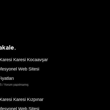
akale.
 Karesi Karesi Kocaavşar
ofesyonel Web Sitesi
iyatları
25
Yorum yapılmamış
 Karesi Karesi Kızpınar
ofesyonel Web Sitesi