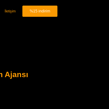
İletişim
%15 indirim
m Ajansı