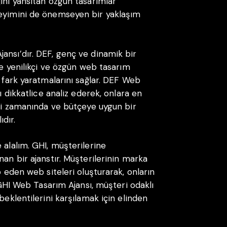
ını yansıtan özgün tasarımlar
neyimini de önemseyen bir yaklaşım
ansı’dır. DEF, genç ve dinamik bir
ne yenilikçi ve özgün web tasarım
a fark yaratmalarını sağlar. DEF Web
ı dikkatlice analiz ederek, onlara en
ini zamanında ve bütçeye uygun bir
dır.
 alalım. GHI, müşterilerine
nan bir ajanstır. Müşterilerinin marka
p eden web siteleri oluşturarak, onların
. GHI Web Tasarım Ajansı, müşteri odaklı
beklentilerini karşılamak için elinden