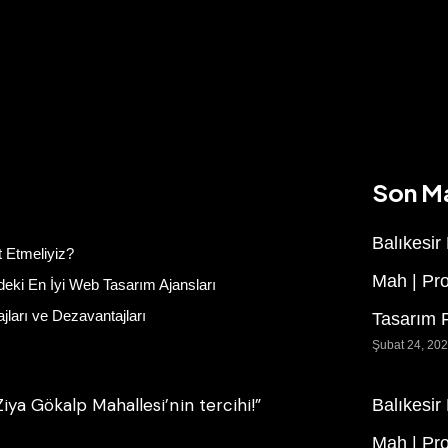
Son M
Balıkesir
 Etmeliyiz?
Mah | Pr
deki En İyi Web Tasarım Ajansları
ları ve Dezavantajları
Tasarım F
Şubat 24, 20
iya Gökalp Mahallesi’nin tercihi!”
Balıkesir
Mah | Pr