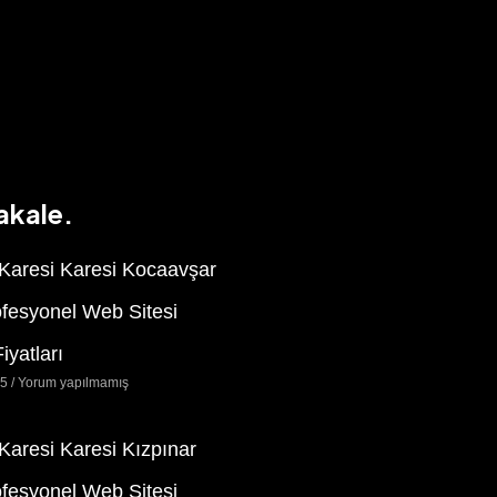
akale.
 Karesi Karesi Kocaavşar
ofesyonel Web Sitesi
iyatları
25
Yorum yapılmamış
 Karesi Karesi Kızpınar
ofesyonel Web Sitesi