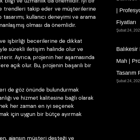
k bilgi ve uzmanlık da önemlidir. İyi bir
ve trendleri takip eder ve müşterilerine
| Profesy
eb tasarımı, kullanıcı deneyimi ve arama
Fiyatları
anlaşmış olması da önemlidir.
Şubat 24, 20
ve işbirliği becerilerine de dikkat
yle sürekli iletişim halinde olur ve
Balıkesir
sterir. Ayrıca, projenin her aşamasında
Mah | Pr
ere açık olur. Bu, projenin başarılı bir
Tasarım F
Şubat 24, 20
tleri de göz önünde bulundurmak
anlığı ve hizmet kalitesine bağlı olarak
çmek her zaman en iyi seçenek
urmak için uygun bir bütçe ayırmak
en, ajansın müşteri desteği ve