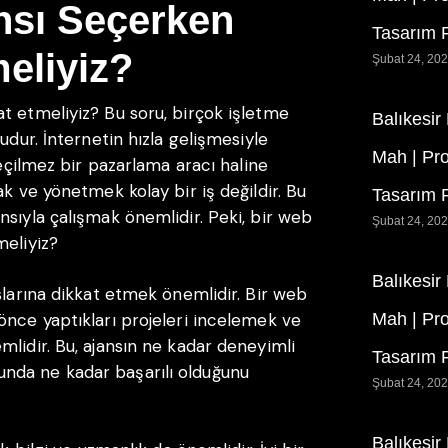
nsı Seçerken
Tasarım F
eliyiz?
Şubat 24, 20
t etmeliyiz? Bu soru, birçok işletme
Balıkesir
udur. İnternetin hızla gelişmesiyle
Mah | Pr
geçilmez bir pazarlama aracı haline
ak ve yönetmek kolay bir iş değildir. Bu
Tasarım F
nsıyla çalışmak önemlidir. Peki, bir web
Şubat 24, 20
meliyiz?
Balıkesir
slarına dikkat etmek önemlidir. Bir web
önce yaptıkları projeleri incelemek ve
Mah | Pr
mlidir. Bu, ajansın ne kadar deneyimli
Tasarım F
nda ne kadar başarılı olduğunu
Şubat 24, 20
Balıkesir