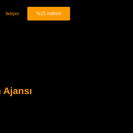
İletişim
%15 indirim
 Ajansı