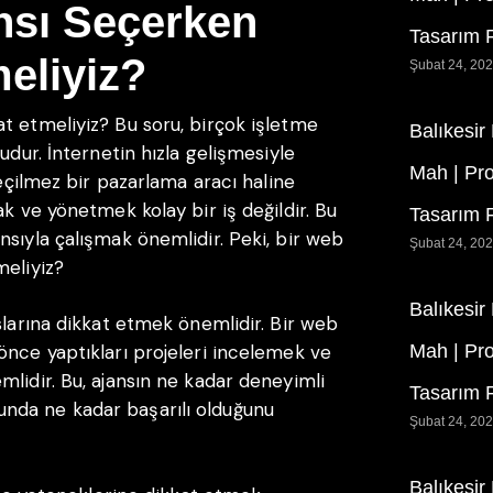
nsı Seçerken
Tasarım F
eliyiz?
Şubat 24, 20
t etmeliyiz? Bu soru, birçok işletme
Balıkesir
udur. İnternetin hızla gelişmesiyle
Mah | Pr
geçilmez bir pazarlama aracı haline
ak ve yönetmek kolay bir iş değildir. Bu
Tasarım F
nsıyla çalışmak önemlidir. Peki, bir web
Şubat 24, 20
meliyiz?
Balıkesir
slarına dikkat etmek önemlidir. Bir web
önce yaptıkları projeleri incelemek ve
Mah | Pr
mlidir. Bu, ajansın ne kadar deneyimli
Tasarım F
nda ne kadar başarılı olduğunu
Şubat 24, 20
Balıkesir