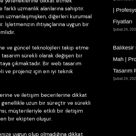
a ve yeteneklerine dikkat etmek
 farklı uzmanlık alanlarına sahiptir.
| Profesy
için uzmanlaşmışken, diğerleri kurumsal
Fiyatları
. İşletmenizin ihtiyaçlarına uygun bir
Şubat 24, 20
mlidir.
ne ve güncel teknolojileri takip etme
Balıkesir
 tasarım sürekli olarak değişen bir
Mah | Pr
ortaya çıkmaktadır. Bir web tasarım
Tasarım F
li ve projeniz için en iyi teknik
Şubat 24, 20
rine ve iletişim becerilerine dikkat
genellikle uzun bir süreçtir ve sürekli
sı, müşterileriyle etkili bir iletişim
len bir ekipten oluşur.
çenize uygun olup olmadığına dikkat