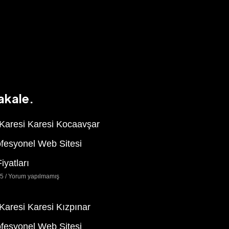
akale.
 Karesi Karesi Kocaavşar
ofesyonel Web Sitesi
iyatları
25
Yorum yapılmamış
 Karesi Karesi Kızpınar
ofesyonel Web Sitesi