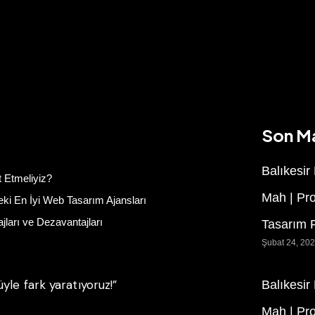
Son M
Balıkesir
 Etmeliyiz?
Mah | Pr
ki En İyi Web Tasarım Ajansları
ları ve Dezavantajları
Tasarım F
Şubat 24, 20
le fark yaratıyoruz!”
Balıkesir
Mah | Pr