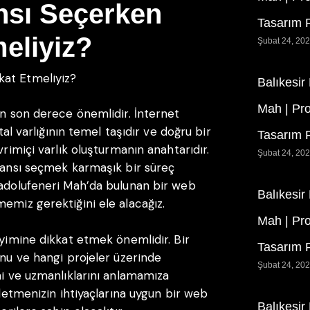
nsı Seçerken
Tasarım F
eliyiz?
Şubat 24, 20
kat Etmeliyiz?
Balıkesir
Mah | Pr
in son derece önemlidir. İnternet
ital varlığının temel taşıdır ve doğru bir
Tasarım F
vrimiçi varlık oluşturmanın anahtarıdır.
Şubat 24, 20
ajansı seçmek karmaşık bir süreç
nadolufeneri Mah’da bulunan bir web
Balıkesir
emiz gerektiğini ele alacağız.
Mah | Pr
eyimine dikkat etmek önemlidir. Bir
Tasarım F
unu ve hangi projeler üzerinde
Şubat 24, 20
ni ve uzmanlıklarını anlamamıza
şletmenizin ihtiyaçlarına uygun bir web
Balıkesir