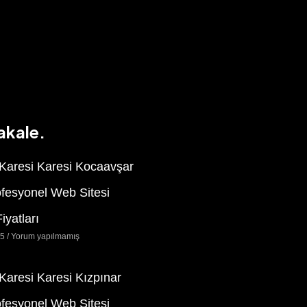
akale.
 Karesi Karesi Kocaavşar
ofesyonel Web Sitesi
iyatları
25
Yorum yapılmamış
 Karesi Karesi Kızpınar
ofesyonel Web Sitesi