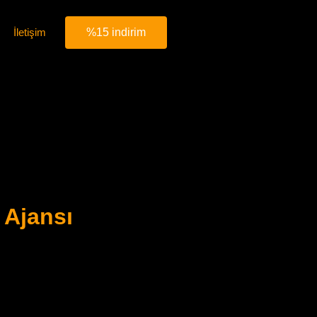
İletişim
%15 indirim
 Ajansı