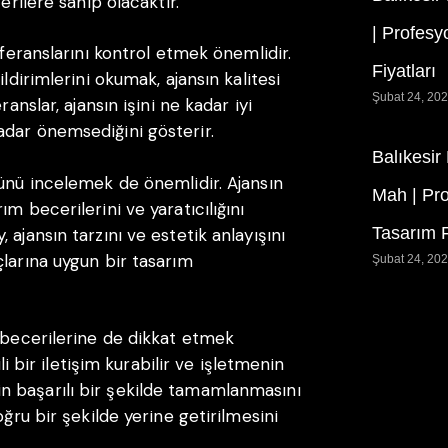
erilere sahip olacaktır.
| Profesy
eferanslarını kontrol etmek önemlidir.
Fiyatları
ldirimlerini okumak, ajansın kalitesi
Şubat 24, 20
anslar, ajansın işini ne kadar iyi
adar önemsediğini gösterir.
Balıkesir
yünü incelemek de önemlidir. Ajansın
Mah | Pr
m becerilerini ve yaratıcılığını
Tasarım F
ajansın tarzını ve estetik anlayışını
çlarına uygun bir tasarım
Şubat 24, 20
m becerilerine de dikkat etmek
ili bir iletişim kurabilir ve işletmenin
jenin başarılı bir şekilde tamamlanmasını
oğru bir şekilde yerine getirilmesini