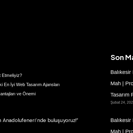
Son M
Balıkesir
 Etmeliyiz?
Mah | Pr
i En İyi Web Tasarım Ajansları
vantajları ve Önemi
Tasarım F
Şubat 24, 20
 Anadolufeneri’nde buluşuyoruz!”
Balıkesir
Mah | Pr