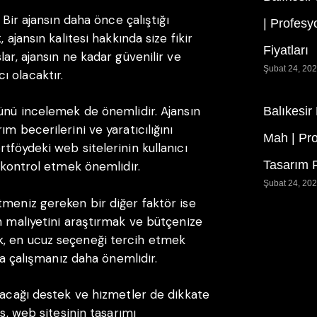
 Bir ajansın daha önce çalıştığı
| Profesy
 ajansın kalitesi hakkında size fikir
Fiyatları
ar, ajansın ne kadar güvenilir ve
Şubat 24, 20
 olacaktır.
yünü incelemek de önemlidir. Ajansın
Balıkesir
m becerilerini ve yaratıcılığını
Mah | Pr
tföydeki web sitelerinin kullanıcı
Tasarım F
ı kontrol etmek önemlidir.
Şubat 24, 20
tmeniz gereken bir diğer faktör ise
n maliyetini araştırmak ve bütçenize
k, en ucuz seçeneği tercih etmek
sla çalışmanız daha önemlidir.
unacağı destek ve hizmetler de dikkate
ns, web sitesinin tasarımı