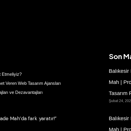
Son M
Balıkesir
 Etmeliyiz?
Mah | Pr
et Veren Web Tasarım Ajansları
ları ve Dezavantajları
Tasarım F
Şubat 24, 20
de Mah’da fark yaratır!”
Balıkesir
Mah | Pr