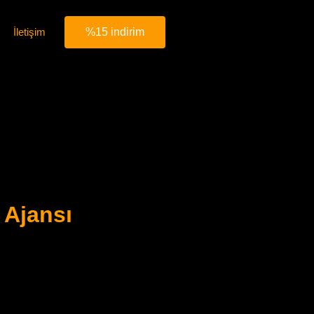
İletişim
%15 indirim
 Ajansı