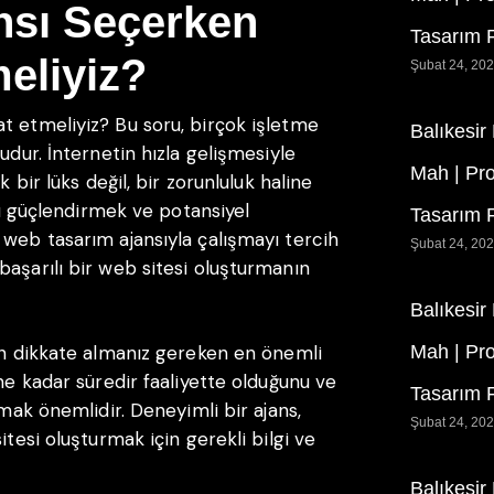
nsı Seçerken
Tasarım F
eliyiz?
Şubat 24, 20
t etmeliyiz? Bu soru, birçok işletme
Balıkesir
udur. İnternetin hızla gelişmesiyle
Mah | Pr
k bir lüks değil, bir zorunluluk haline
ını güçlendirmek ve potansiyel
Tasarım F
 web tasarım ajansıyla çalışmayı tercih
Şubat 24, 20
başarılı bir web sitesi oluşturmanın
Balıkesir
ken dikkate almanız gereken en önemli
Mah | Pr
 ne kadar süredir faaliyette olduğunu ve
Tasarım F
rmak önemlidir. Deneyimli bir ajans,
Şubat 24, 20
itesi oluşturmak için gerekli bilgi ve
Balıkesir