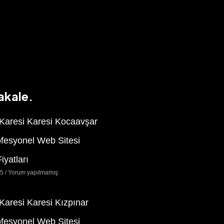
akale.
 Karesi Karesi Kocaavşar
ofesyonel Web Sitesi
iyatları
25
Yorum yapılmamış
 Karesi Karesi Kızpınar
ofesyonel Web Sitesi