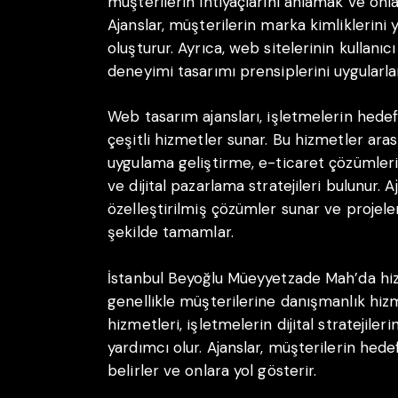
müşterilerin ihtiyaçlarını anlamak ve onla
Ajanslar, müşterilerin marka kimliklerini 
oluşturur. Ayrıca, web sitelerinin kullanıc
deneyimi tasarımı prensiplerini uygularlar
Web tasarım ajansları, işletmelerin hede
çeşitli hizmetler sunar. Bu hizmetler ara
uygulama geliştirme, e-ticaret çözümle
ve dijital pazarlama stratejileri bulunur. A
özelleştirilmiş çözümler sunar ve projel
şekilde tamamlar.
İstanbul Beyoğlu Müeyyetzade Mah’da hiz
genellikle müşterilerine danışmanlık hiz
hizmetleri, işletmelerin dijital stratejile
yardımcı olur. Ajanslar, müşterilerin hede
belirler ve onlara yol gösterir.