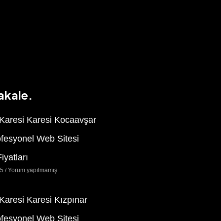
akale.
 Karesi Karesi Kocaavşar
ofesyonel Web Sitesi
iyatları
25
Yorum yapılmamış
 Karesi Karesi Kızpınar
ofesyonel Web Sitesi