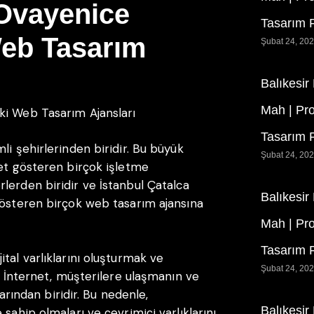
 Ovayenice
Tasarım F
Web Tasarım
Şubat 24, 20
Balıkesir
Mah | Pr
ki Web Tasarım Ajansları
Tasarım F
li şehirlerinden biridir. Bu büyük
Şubat 24, 20
yet gösteren birçok işletme
lerden biridir ve İstanbul Çatalca
Balıkesir
gösteren birçok web tasarım ajansına
Mah | Pr
Tasarım F
tal varlıklarını oluşturmak ve
Şubat 24, 20
r. İnternet, müşterilere ulaşmanın ve
larından biridir. Bu nedenle,
Balıkesir
sahip olmaları ve çevrimiçi varlıklarını