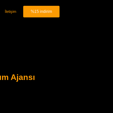
İletişim
%15 indirim
ım Ajansı