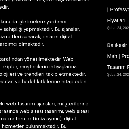
dir.
| Profesy
Fiyatları
u konuda işletmelere yardımcı
 sahipliği yapmaktadır. Bu ajanslar,
Şubat 24, 20
metleri sunarak, onların dijital
yardımcı olmaktadır.
Balıkesir
Mah | Pr
 tarafından yönetilmektedir. Web
kipler, müşterilerin ihtiyaçlarına
Tasarım F
ojileri ve trendleri takip etmektedir.
Şubat 24, 20
ansıtan ve hedef kitlelerine hitap eden
ki web tasarım ajansları, müşterilerine
arasında web sitesi tasarımı, web sitesi
ama motoru optimizasyonu), dijital
 hizmetler bulunmaktadır. Bu