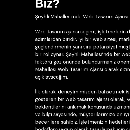
Biz?
Şeyhli Mahallesi’nde Web Tasarım Ajansı
Web tasarım ajansı seçimi, işletmelerin di
adımlardan biridir. İyi bir web sitesi, mark
güçlendirmenin yanı sıra potansiyel müşte
bir rol oynar. Şeyhli Mahallesi’nde bir we
faktörü göz önünde bulundurmanız öneml
Mahallesi Web Tasarım Ajansı olarak sizi
açıklayacağım.
İlk olarak, deneyimimizden bahsetmek ist
gösteren bir web tasarım ajansı olarak, ye
beklentilerini anlamak konusunda uzmanı
ve bilgi sayesinde, müşterilerimize en i
becerilere sahibiz. İşletmenizin hedefler
hedeflere uygun olarak tasarlamak için sizi