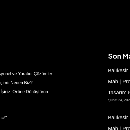
Son M
Balıkesir
syonel ve Yaratıcı Çözümler
Mah | Pr
eçimi: Neden Biz?
 İşinizi Online Dönüştürün
Tasarım F
Şubat 24, 20
ü!”
Balıkesir
Mah | Pr