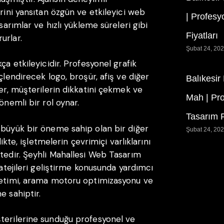
erini yansıtan özgün ve etkileyici web
| Profesy
sarımlar ve hızlı yükleme süreleri gibi
Fiyatları
urlar.
Şubat 24, 20
ça etkileyicidir. Profesyonel grafik
çlendirecek logo, broşür, afiş ve diğer
Balıkesir
ler, müşterilerin dikkatini çekmek ve
Mah | Pr
önemli bir rol oynar.
Tasarım F
 büyük bir öneme sahip olan bir diğer
Şubat 24, 20
likte, işletmelerin çevrimiçi varlıklarını
ktedir. Şeyhli Mahallesi Web Tasarım
ratejileri geliştirme konusunda yardımcı
önetimi, arama motoru optimizasyonu ve
e sahiptir.
şterilerine sunduğu profesyonel ve