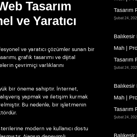
 Web Tasarım
Tasarım F
el ve Yaratıcı
Şubat 24, 20
Balıkesir
Mah | Pr
fesyonel ve yaratıcı çözümler sunan bir
arımı, grafik tasarımı ve dijital
Tasarım F
erin çevrimiçi varlıklarını
Şubat 24, 20
Balıkesir
ük bir öneme sahiptir. İnternet,
 alışveriş yapmak ve iletişim kurmak
Mah | Pr
gelmiştir. Bu nedenle, bir işletmenin
Tasarım F
ktördür.
Şubat 24, 20
terilerine modern ve kullanıcı dostu
Balıkesir
aşmıştır. Ajansın deneyimli