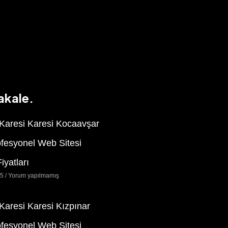
akale.
 Karesi Karesi Kocaavşar
ofesyonel Web Sitesi
iyatları
25
Yorum yapılmamış
 Karesi Karesi Kızpınar
ofesyonel Web Sitesi